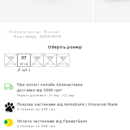
Повернутися до: Жінкам
Код товару: 260611579
Оберіть розмір
36
37
38
39
40
23,5 см
24 см
24,5 см
25 см
25,5 см
(1 шт.)
При оплаті онлайн безкоштовна
доставка від 3000 грн*
Термін доставки: 11 сер - 12 сер
Покупка частинами від monobank | Universal Bank
3 платежі по 339 грн
Оплата частинами від ПриватБанк
3 платежі по 339 грн