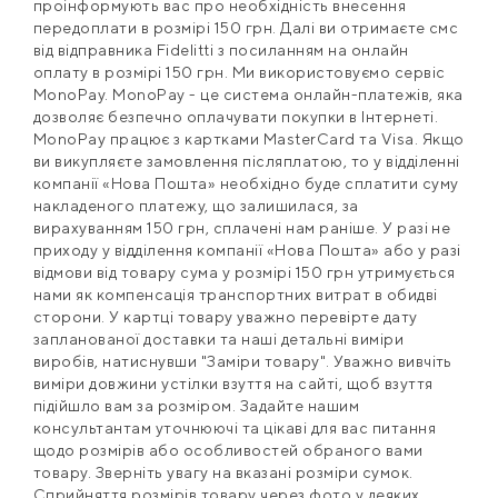
проінформують вас про необхідність внесення
передоплати в розмірі 150 грн. Далі ви отримаєте смс
від відправника Fidelitti з посиланням на онлайн
оплату в розмірі 150 грн. Ми використовуємо сервіс
MonoPay. MonoPay - це система онлайн-платежів, яка
дозволяє безпечно оплачувати покупки в Інтернеті.
MonoPay працює з картками MasterCard та Visa. Якщо
ви викупляєте замовлення післяплатою, то у відділенні
компанії «Нова Пошта» необхідно буде сплатити суму
накладеного платежу, що залишилася, за
вирахуванням 150 грн, сплачені нам раніше. У разі не
приходу у відділення компанії «Нова Пошта» або у разі
відмови від товару сума у ​​розмірі 150 грн утримується
нами як компенсація транспортних витрат в обидві
сторони. У картці товару уважно перевірте дату
запланованої доставки та наші детальні виміри
виробів, натиснувши "Заміри товару". Уважно вивчіть
виміри довжини устілки взуття на сайті, щоб взуття
підійшло вам за розміром. Задайте нашим
консультантам уточнюючі та цікаві для вас питання
щодо розмірів або особливостей обраного вами
товару. Зверніть увагу на вказані розміри сумок.
Сприйняття розмірів товару через фото у деяких