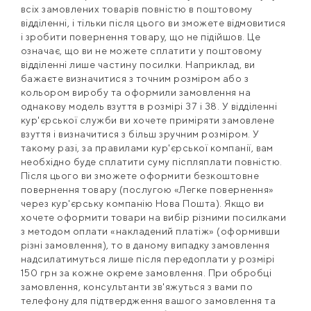
всіх замовлених товарів повністю в поштовому
відділенні, і тільки після цього ви зможете відмовитися
і зробити повернення товару, що не підійшов. Це
означає, що ви не можете сплатити у поштовому
відділенні лише частину посилки. Наприклад, ви
бажаєте визначитися з точним розміром або з
кольором виробу та оформили замовлення на
однакову модель взуття в розмірі 37 і 38. У відділенні
кур'єрської служби ви хочете приміряти замовлене
взуття і визначитися з більш зручним розміром. У
такому разі, за правилами кур'єрської компанії, вам
необхідно буде сплатити суму піспляплати повністю.
Після цього ви зможете оформити безкоштовне
повернення товару (послугою «Легке повернення»
через кур'єрську компанію Нова Пошта). Якщо ви
хочете оформити товари на вибір різними посилками
з методом оплати «накладений платіж» (оформивши
різні замовлення), то в даному випадку замовлення
надсилатимуться лише після передоплати у розмірі
150 грн за кожне окреме замовлення. При обробці
замовлення, консультанти зв'яжуться з вами по
телефону для підтвердження вашого замовлення та