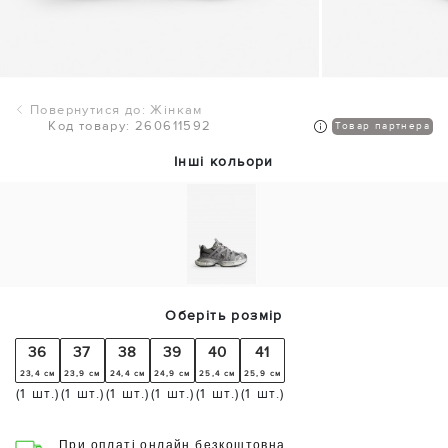
Повернутися до: Жінкам
Код товару: 260611592
Товар партнера
Інші кольори
Оберіть розмір
36
37
38
39
40
41
23,4 см
23,9 см
24,4 см
24,9 см
25,4 см
25,9 см
(1 шт.)
(1 шт.)
(1 шт.)
(1 шт.)
(1 шт.)
(1 шт.)
При оплаті онлайн безкоштовна