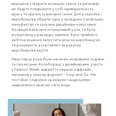
вирішила створити колекцію сумок та рюкзаків,
які будуть поєднувати у собі індивідуальність,
красу та зручність використання. Для розробки і
виробництва обрали одну з провідних італійських
мануфактур та залучені дизайнери нової хвилі.
Колекція мала приголомшливий успіх та була
розкуплена у рекордні терміни. Було прийнято
амбітне рішення запустити власне виробництво
та розширити асортимент за рахунок
виробництва взуття.
Наші перші роки були насичені яскравими подіями
та проектами. Колаборації з дизайнерами, участь
у Fashion Week, відкриття перших оффлайн
магазинів у новому форматі - Stop and Go. Ми
постійно слідкуємо за новими тенденціями і
надихаємось красою світу моди