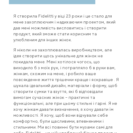
Я створила Fidelitti у віці 23 роки і це стало для
мене захоплюючим і надихаючим проектом, який
дав мені можливість висловитись і створити
продукт, який зможе стати корисним та
улюбленим для інших жінок.
Я ніколи не захоплювалась виробництвом, але
ідея створити щось унікальне для жінок не
покидала мене. Мені хотілося чогось, що
виходило б з моїх рук, і потрапляло б в руки вам,
жінкам, схожим на мене, і робило ваше
повсякденне життя трішечки краще і яскравіше . Я
шукала ідеальний дизайн, матеріали і форму, щоб
створити сумки та взуття, які б відповідали
вимогам сучасних жінок – практичні та
функціональні, але при цьому стильні і гарні. Я не
хочу жінкам давати визначення, я хочу давати їм
можливості. Я хочу, щоб вони відчували себе
комфортно, були щасливими, впевненими і
стильними. Ми всі повинні бути музами самі для
себе. Fidelitti – це мій улюблений бізнес проект, у