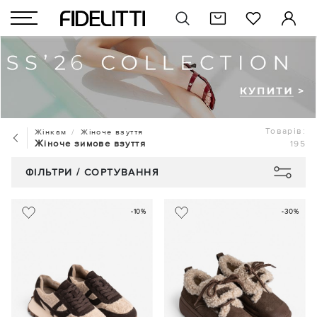
Товарів:
Жінкам
Жіноче взуття
Жіноче зимове взуття
195
ФІЛЬТРИ / СОРТУВАННЯ
-10%
-30%