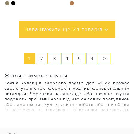
Завантажити ще 24 товарів
1
2
3
4
5
9
>
Жіноче зимове взуття
Кожна колекція зимового взуття для жінок вражає
своєю утепленою формою і модним феноменальним
виглядом. Черевики, місяцеходи або похідне взуття
подбають про Ваші ноги під час снігових прогулянок
або зимових канікул. Класичні чоботи або півчобітки
із застібкою на шнурках і блискавки забезпечать
максимум тепла і комфорту Ваших ніг, а також
доповнять стильний зимовий наряд в холодні місяці.
Модні тенденції показують, який фантастичний