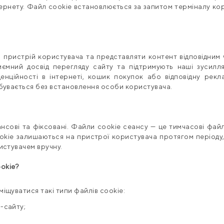
нтернету. Файл cookie встановлюється за запитом терміналу к
 пристрій користувача та представляти контент відповідним
ємний досвід перегляду сайту та підтримують наші зусилл
енційності в інтернеті, кошик покупок або відповідну ре
ідбувається без встановлення особи користувача.
нсові та фіксовані. Файли cookie сеансу — це тимчасові фай
ookie залишаються на пристрої користувача протягом періоду
ристувачем вручну.
ookie?
міщуватися такі типи файлів cookie:
-сайту;