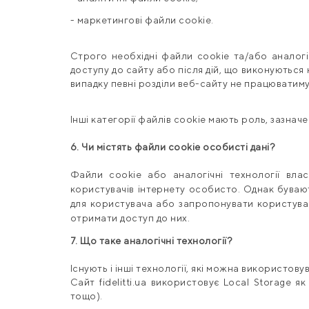
- маркетингові файли cookie.
Строго необхідні файли cookie та/або аналогі
доступу до сайту або після дій, що виконуються 
випадку певні розділи веб-сайту не працюватим
Інші категорії файлів cookie мають роль, зазначен
6. Чи містять файли cookie особисті дані?
Файли cookie або аналогічні технології вла
користувачів інтернету особисто. Однак бувают
для користувача або запропонувати користувач
отримати доступ до них.
7. Що таке аналогічні технології?
Існують і інші технології, які можна використову
Сайт
fidelitti
.
ua
використовує Local Storage як
тощо).