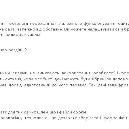
чні технології необхідні для належного функціонування сай
на сайті, залежно від обставин. Ви можете налаштувати свій б
уть належним чином.
у у розділі 12.
сними силами не вимагають використання особистої інформ
ь ситуації, коли особисті дані можуть бути зібрані за допомо
еві досвід, адаптований до його переваг. Такі дані зашифро
вати для тих самих цілей, що і файли cookie.
 аналогічну технологію, що дозволяє зберігати інформацію 