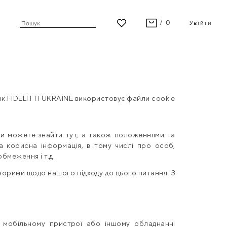
/ 0
Увійти
ВАШ КОШИК ПУСТИЙ
Останні модні новинки чекають на Вас!
ПЕРЕГЛЯНУТИ
 як FIDELITTI UKRAINE використовує файли cookie
 ви можете знайти тут, а також положеннями та
ва корисна інформація, в тому числі про особ,
бмеження і т.д.
орими щодо нашого підходу до цього питання. З
, мобільному пристрої або іншому обладнанні