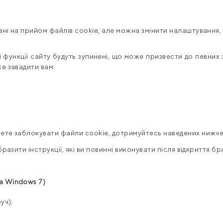
ні на прийом файлів cookie, але можна змінити налаштування, 
і функції сайту будуть зупинені, що може призвести до певних
е завадити вам:
ете заблокувати файли cookie, дотримуйтесь наведених нижче 
разити інструкції, які ви повинні виконувати після відкриття бр
а
Windows 7)
уч);