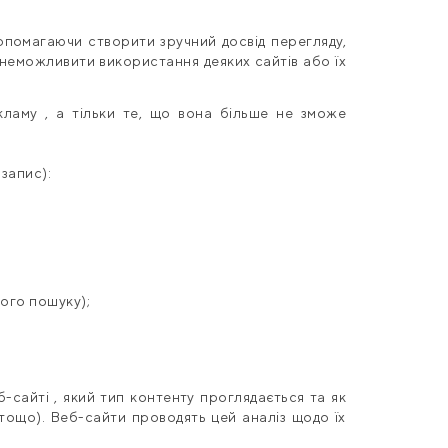
опомагаючи створити зручний досвід перегляду,
унеможливити використання деяких сайтів або їх
кламу , а тільки те, що вона більше не зможе
запис):
ного пошуку);
;
б-сайті , який тип контенту проглядається та як
тощо). Веб-сайти проводять цей аналіз щодо їх