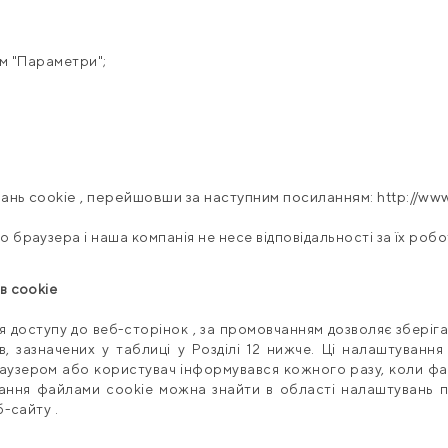
ім "Параметри";
ань cookie , перейшовши за наступним посиланням: http://www
о браузера і наша компанія не
несе відповідальності за їх робо
в cookie
 доступу до веб-сторінок , за промовчанням дозволяє зберіга
в, зазначених у таблиці у Розділі 12 нижче. Ці налаштуван
узером або користувач інформувався кожного разу, коли фа
ання файлами cookie можна знайти в області налаштувань 
б-сайту .