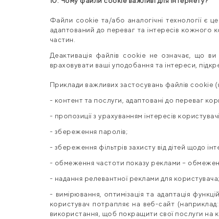
10. Чому файли cookie важливі для Інтернету?
Файли cookie та/або аналогічні технології є 
адаптований до переваг та інтересів кожного к
частин.
Деактивація файлів cookie не означає, що ви
враховувати ваші уподобання та інтереси, підкр
Приклади важливих застосувань файлів cookie (я
- контент та послуги, адаптовані до переваг кори
- пропозиції з урахуванням інтересів користувачі
- збереження паролів;
- збереження фільтрів захисту від дітей щодо і
- обмеження частоти показу реклами – обмеження
- надання релевантної реклами для користувача
- вимірювання, оптимізація та адаптація функці
користувач потрапляє на веб-сайт (наприклад:
використання, щоб покращити свої послуги на к