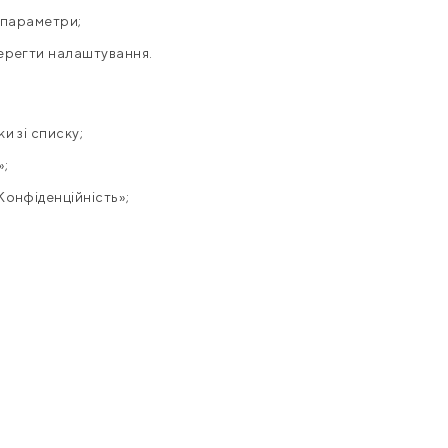
ь параметри;
берегти налаштування.
и зі списку;
»;
Конфіденційність»;