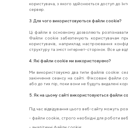
користувача, з якого здійснюється доступ до І
сервер.
3. Для чого використовуються файли cookie?
Ці файли в основному дозволяють розпізнавати
Файли cookie забезпечують користувачам при
користувачів, наприклад настроювання конфід
структуру та зміст інтернет-сторінок. Все це в
4. Які файли cookie ми використовуємо?
Ми використовуємо два типи файлів cookie: сеа
закінчення сеансу на сайті. Фіксовані файли c
або до тих пір, поки вони не будуть видалені ко
5. Як на цьому сайті використовуються файли c
Під час відвідування цього веб-сайту можуть роз
- файли cookie, строго необхідні для роботи веб
- аналітичні файли cookie;