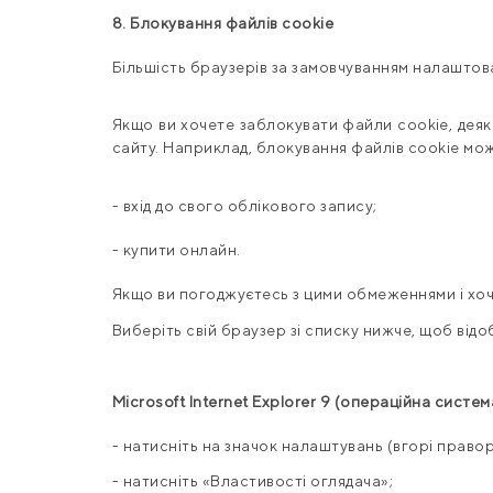
8. Блокування файлів cookie
Більшість браузерів за замовчуванням налаштова
Якщо ви хочете заблокувати файли cookie, деяк
сайту. Наприклад, блокування файлів cookie мож
- вхід до свого облікового запису;
- купити онлайн.
Якщо ви погоджуєтесь з цими обмеженнями і хоч
Виберіть свій браузер зі списку нижче, щоб відоб
Microsoft Internet Explorer 9 (
операційна
систем
- натисніть на значок налаштувань (вгорі правор
- натисніть «Властивості оглядача»;