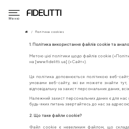
Меню
Політика cookies
1. Політика використання файлів cookie та анало
Метою цієї політики щодо файлів cookie («Політ
на [www.fidelitti.
ua
]
(«Сайт»).
Ця політика доповнюється політикою веб-сайту
умовами веб-сайту, які ви можете знайти тут,
відповідальну за захист персональних даних, всі
Належний захист персональних даних є для нас
будь-яких питань звертайтесь до нас за адресо
2. Що таке файли cookie?
Файл cookie є невеликим файлом, що складає