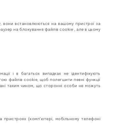
ту, вони встановлюються на вашому пристрої за
раузер на блокування файлів cookie , але в цьому
ації і в багатьох випадках не ідентифікують
гою файлів cookie, щоб полегшити певні функції
вані таким чином, що сторонні особи не можуть
на пристроях (комп'ютері, мобільному телефоні