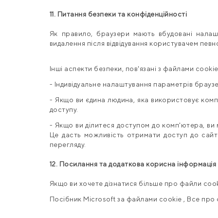
11. Питання безпеки та конфіденційності
Як правило, браузери мають вбудовані налашту
видалення після відвідування користувачем певн
Інші аспекти безпеки, пов'язані з файлами cookie
- Індивідуальне налаштування параметрів браузе
- Якщо ви єдина людина, яка використовує комп
доступу.
- Якщо ви ділитеся доступом до комп'ютера, ви
Це дасть можливість отримати доступ до сайті
перегляду.
12. Посилання та додаткова корисна інформація
Якщо ви хочете дізнатися більше про файли cook
Посібник Microsoft за файлами
cookie
,
Все про 