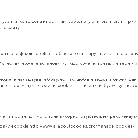
вання конфіденційності, які забезпечують різні рівні прийн
ого сайту.
:
ра щодо файлів cookie, щоб встановити зручний для вас рівень
'ютер, ви можете встановити, якщо хочете, тривалий термін зб
 можете налаштувати браузер так, щоб він видаляв окремі дані
в, які розміщують файли cookie, та видалити будь-яку інформ
ie та про те, для чого вони використовуються, ми рекомендує
файли cookie
http://www.allaboutcookies.org/manage-cookies/