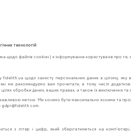
гічних технологій
ика щодо файлів cookie») є інформування користувачів про те,
 fidelitti.ua щодо захисту персональних даних в цілому, яку
 які ми рекомендуємо вам прочитати, в тому числі додатко
х цілях обробки даних, ваших правах, а також їх виключення та о
 важливою метою. Ми хочемо бути максимально ясними та проз
ю
gdpr
@f
idelitti
.
com
.
ться з літер і цифр, який зберігатиметься на комп'ютері