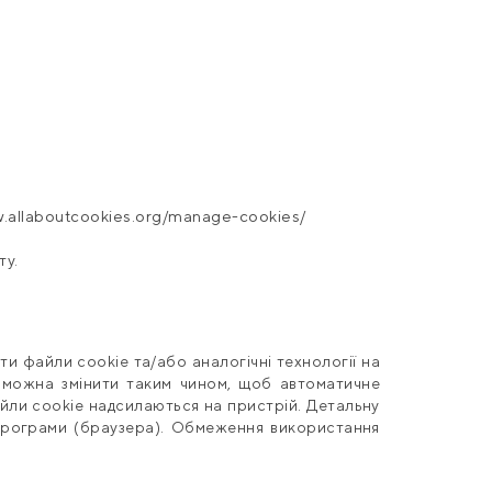
.
allaboutcookies
.org/manage-cookies/
ту.
ти файли cookie та/або аналогічні технології на
ня можна змінити таким чином, щоб автоматичне
йли cookie надсилаються на пристрій. Детальну
програми (браузера). Обмеження використання