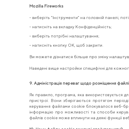
Mozilla
Fireworks
- виберіть "Інструменти" на головній панелі, пот
- натисніть на вкладку Конфіденційність;
- виберіть потрібні налаштування;
- натисніть кнопку OK, щоб закрити.
Ви можете дізнатися більше про зміну налаштув
Наведені вище настройки специфічні для кожног
9. Адміністрація переваг щодо розміщення файлі
Як правило, програма, яка використовується для
пристрої. Вони зберігаються протягом періоді
керування файлами cookie блокувалося веб-бра
інформацію про можливості та способи керув
файлів cookie може вплинути на деякі функції ве