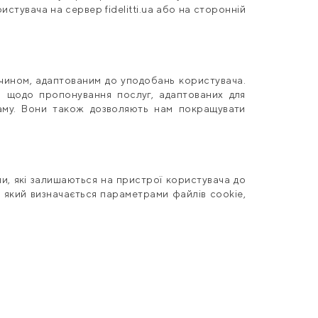
ористувача на сервер
fidelitti
.
ua
або на сторонній
 чином, адаптованим до уподобань користувача.
я щодо пропонування послуг, адаптованих для
кламу. Вони також дозволяють нам покращувати
ли, які залишаються на пристрої користувача до
, який визначається параметрами файлів cookie,