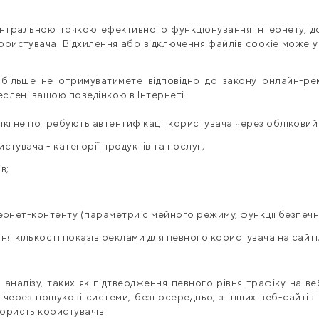
центральною точкою ефективного функціонування Інтернету, д
ористувача. Відхилення або відключення файлів cookie може 
 більше не отримуватимете відповідно до закону онлайн-ре
еслені вашою поведінкою в Інтернеті.
кі не потребують автентифікації користувача через обліковий 
стувача - категорії продуктів та послуг;
в;
нтернет-контенту (параметри сімейного режиму, функції безпеч
 кількості показів реклами для певного користувача на сайті
;
й аналізу, таких як підтвердження певного рівня трафіку на ве
 через пошукові системи, безпосередньо, з інших веб-сайтів 
ористь користувачів.