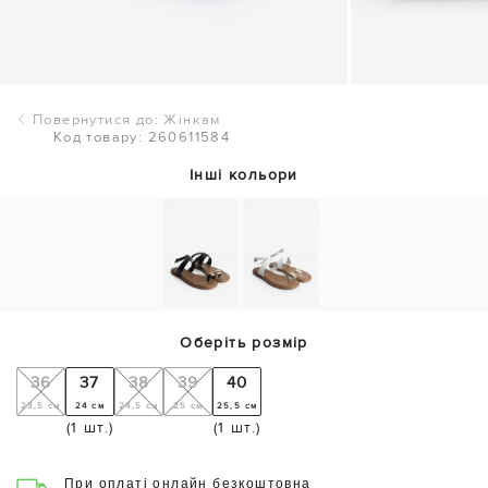
Повернутися до: Жінкам
Код товару: 260611584
Інші кольори
Оберіть розмір
36
37
38
39
40
23,5 см
24 см
24,5 см
25 см
25,5 см
(1 шт.)
(1 шт.)
При оплаті онлайн безкоштовна