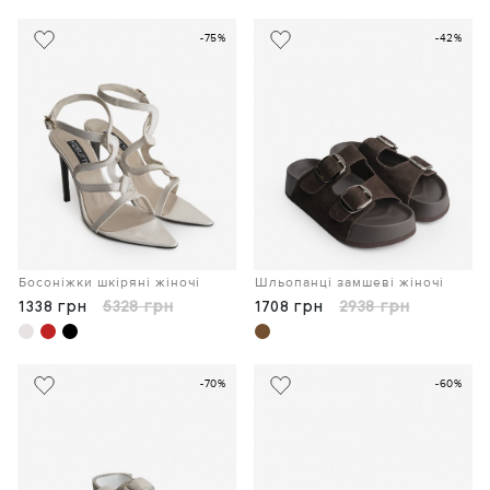
-75%
-42%
Босоніжки шкіряні жіночі
Шльопанці замшеві жіночі
1338 грн
5328 грн
1708 грн
2938 грн
-70%
-60%