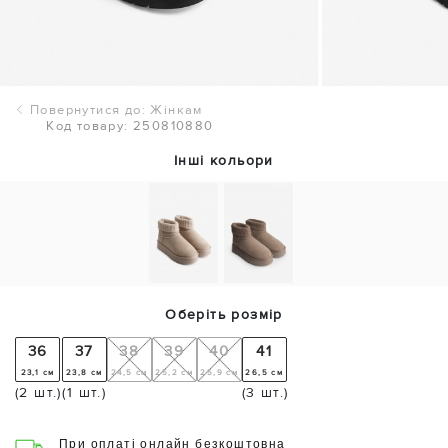
Повернутися до: Жінкам
Код товару: 250810880
Інші кольори
Оберіть розмір
36
37
38
39
40
41
23,1 см
23,8 см
24,5 см
25,2 см
25,9 см
26,5 см
(2 шт.)
(1 шт.)
(3 шт.)
При оплаті онлайн безкоштовна