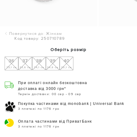
Повернутися до: Жінкам
Код товару: 250710789
Оберіть розмір
36
37
38
39
40
23,1 см
23,6 см
24,1 см
24,6 см
25,1 см
При оплаті онлайн безкоштовна
доставка від 3000 грн*
Термін доставки: 08 сер - 09 сер
Покупка частинами від monobank | Universal Bank
3 платежі по 1176 грн
Оплата частинами від ПриватБанк
3 платежі по 1176 грн