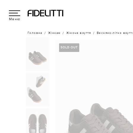
Меню
Головна
Жінкам
Жіноче взуття
Весняно-літнє взутт
SOLD OUT