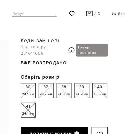
/ 0
Увійти
ВАШ КОШИК ПУСТИЙ
Кеди замшеві
Останні модні новинки чекають на Вас!
Код товару:
Товар
партнера
251011059
ПЕРЕГЛЯНУТИ
ВЖЕ РОЗПРОДАНО
Оберіть розмір
36
37
38
39
40
23,1 см
23,7 см
24,3 см
24,9 см
25,5 см
41
26,1 см