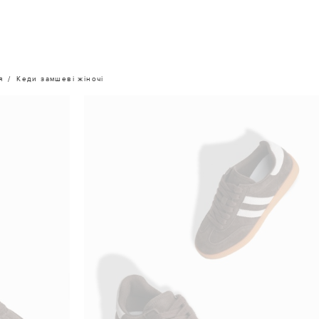
я
Кеди замшеві жіночі