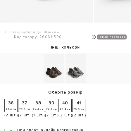
Повернутися до: Жінкам
Код товару: 260611590
Товар партнера
Інші кольори
Оберіть розмір
36
37
38
39
40
41
23,4 см
23,9 см
24,4 см
24,9 см
25,4 см
25,9 см
(2 шт.)
(2 шт.)
(1 шт.)
(2 шт.)
(2 шт.)
(2 шт.)
При оплаті онлайн безкоштовна