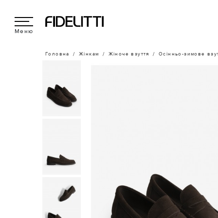
Меню
Головна
Жінкам
Жіноче взуття
Осінньо-зимове взу