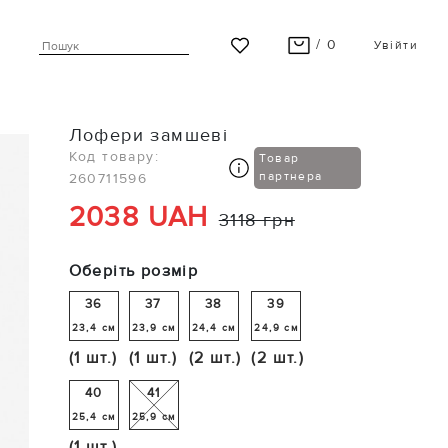
/ 0
Увійти
ВАШ КОШИК ПУСТИЙ
Лофери замшеві
Останні модні новинки чекають на Вас!
Код товару:
Товар
партнера
260711596
ПЕРЕГЛЯНУТИ
2038 UAH
3118 грн
Оберіть розмір
36
37
38
39
23,4 см
23,9 см
24,4 см
24,9 см
(1 шт.)
(1 шт.)
(2 шт.)
(2 шт.)
40
41
25,4 см
25,9 см
(1 шт.)