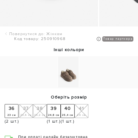
Повернутися до: Жінкам
Код товару: 250910968
Товар партнера
Інші кольори
Оберіть розмір
36
37
38
39
40
41
23 см
23,6 см
24,2 см
24,8 см
25,4 см
26 см
(2 шт.)
(1 шт.)
(1 шт.)
При оплаті онлайн безкоштовна