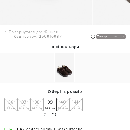
Повернутися до: Жінкам
Код товару: 250910967
Товар партнера
Інші кольори
Оберіть розмір
36
37
38
39
40
41
23 см
23,6 см
24,2 см
24,8 см
25,4 см
26 см
(1 шт.)
При оплаті онлайн безкоштовна