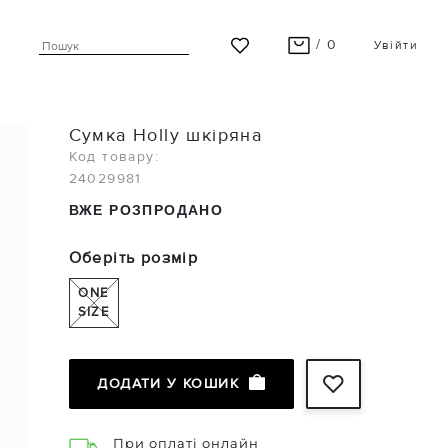
/ 0
Увійти
ВАШ КОШИК ПУСТИЙ
Сумка Holly шкіряна
Останні модні новинки чекають на Вас!
Код товару:
24029981
ПЕРЕГЛЯНУТИ
ВЖЕ РОЗПРОДАНО
Оберіть розмір
ONE
SIZE
ДОДАТИ У КОШИК
При оплаті онлайн