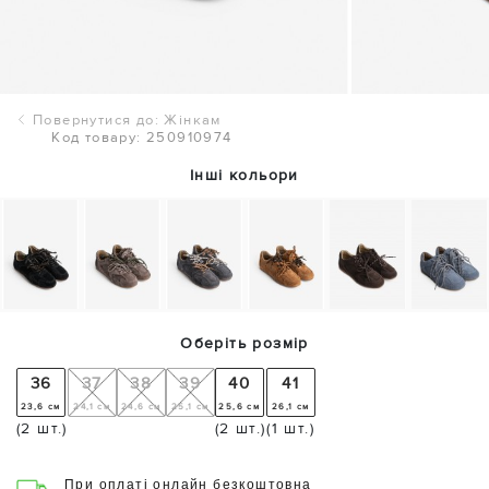
Повернутися до: Жінкам
Код товару: 250910974
Інші кольори
Оберіть розмір
36
37
38
39
40
41
23,6 см
24,1 см
24,6 см
25,1 см
25,6 см
26,1 см
(2 шт.)
(2 шт.)
(1 шт.)
При оплаті онлайн безкоштовна