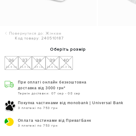
Повернутися до: Жінкам
Код товару: 240510187
Оберіть розмір
36
37
38
39
40
22,6 см
23,3 см
24 см
24,6 см
25,3 см
При оплаті онлайн безкоштовна
доставка від 3000 грн*
Термін доставки: 07 сер - 08 сер
Покупка частинами від monobank | Universal Bank
3 платежі по 753 грн
Оплата частинами від ПриватБанк
3 платежі по 753 грн