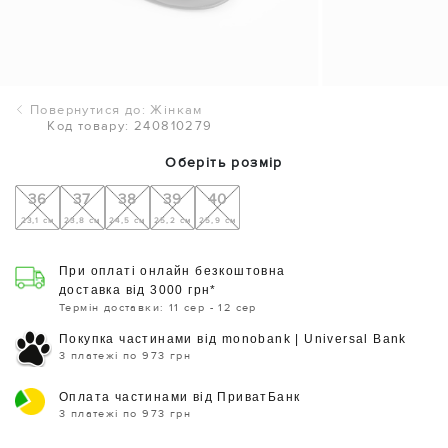
Повернутися до: Жінкам
Код товару: 240810279
Оберіть розмір
36
37
38
39
40
23,1 см
23,8 см
24,5 см
25,2 см
25,9 см
При оплаті онлайн безкоштовна
доставка від 3000 грн*
Термін доставки: 11 сер - 12 сер
Покупка частинами від monobank | Universal Bank
3 платежі по 973 грн
Оплата частинами від ПриватБанк
3 платежі по 973 грн