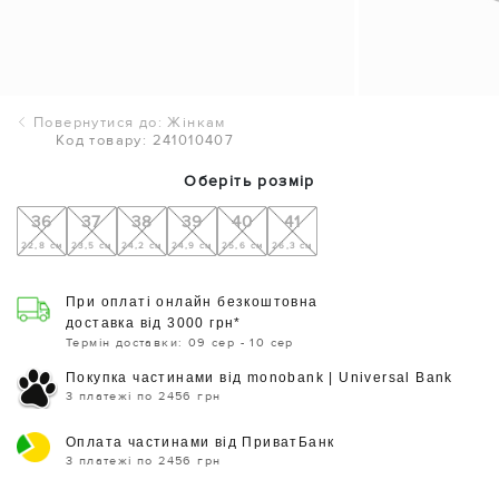
Повернутися до: Жінкам
Код товару: 241010407
Оберіть розмір
36
37
38
39
40
41
22,8 см
23,5 см
24,2 см
24,9 см
25,6 см
26,3 см
При оплаті онлайн безкоштовна
доставка від 3000 грн*
Термін доставки: 09 сер - 10 сер
Покупка частинами від monobank | Universal Bank
3 платежі по 2456 грн
Оплата частинами від ПриватБанк
3 платежі по 2456 грн