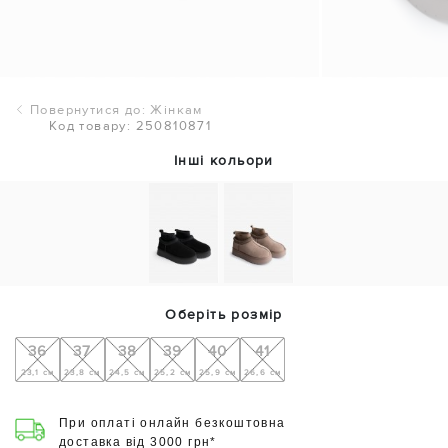
Повернутися до: Жінкам
Код товару: 250810871
Інші кольори
Оберіть розмір
36
37
38
39
40
41
23,1 см
23,8 см
24,5 см
25,2 см
25,9 см
26,6 см
При оплаті онлайн безкоштовна
доставка від 3000 грн*