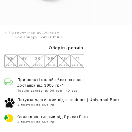
Повернутися до: Жінкам
Код товару: 241210543
Оберіть розмір
36
37
38
39
40
41
22,7 см
23,4 см
24,1 см
24,7 см
25,4 см
26,2 см
При оплаті онлайн безкоштовна
доставка від 3000 грн*
Термін доставки: 09 сер - 10 сер
Покупка частинами від monobank | Universal Bank
3 платежі по 506 грн
Оплата частинами від ПриватБанк
3 платежі по 506 грн