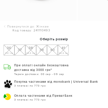
Повернутися до: Жінкам
Код товару: 241110493
Оберіть розмір
36
38
41
37
39
40
23,1 см
24,5 см
26,6 см
При оплаті онлайн безкоштовна
доставка від 3000 грн*
Термін доставки: 08 сер - 09 сер
Покупка частинами від monobank | Universal Bank
3 платежі по 773 грн
Оплата частинами від ПриватБанк
3 платежі по 773 грн