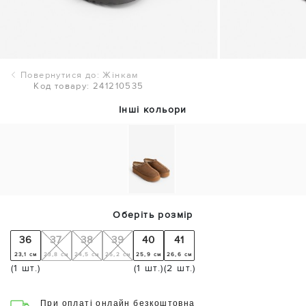
Повернутися до: Жінкам
Код товару: 241210535
Інші кольори
Оберіть розмір
36
37
38
39
40
41
23,1 см
23,8 см
24,5 см
25,2 см
25,9 см
26,6 см
(1 шт.)
(1 шт.)
(2 шт.)
При оплаті онлайн безкоштовна