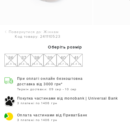
Повернутися до: Жінкам
Код товару: 241110523
Оберіть розмір
36
37
38
39
40
41
22,9 см
23,6 см
24,3 см
25 см
25,7 см
26,4 см
При оплаті онлайн безкоштовна
доставка від 3000 грн*
Термін доставки: 09 сер - 10 сер
Покупка частинами від monobank | Universal Bank
3 платежі по 1406 грн
Оплата частинами від ПриватБанк
3 платежі по 1406 грн