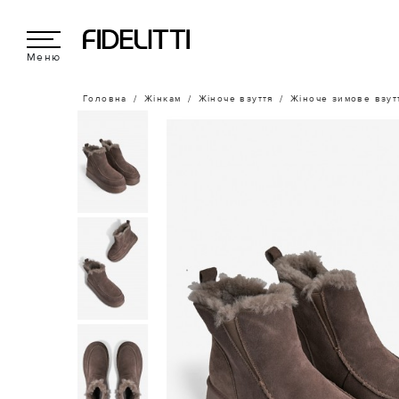
Меню
Головна
Жінкам
Жіноче взуття
Жіноче зимове взут