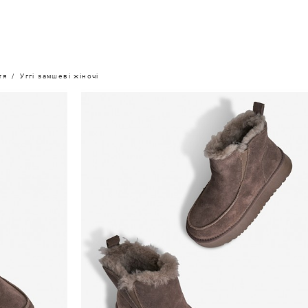
тя
Уггі замшеві жіночі