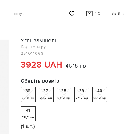
/ 0
Увійти
ВАШ КОШИК ПУСТИЙ
Уггі замшеві
Останні модні новинки чекають на Вас!
Код товару:
251011068
ПЕРЕГЛЯНУТИ
3928 UAH
4618 грн
Оберіть розмір
36
37
38
39
40
23,2 см
23,7 см
24,2 см
24,7 см
25,2 см
41
25,7 см
(1 шт.)