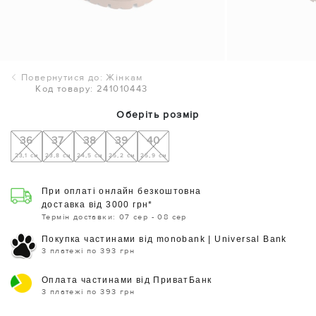
Повернутися до: Жінкам
Код товару: 241010443
Оберіть розмір
36
37
38
39
40
23,1 см
23,8 см
24,5 см
25,2 см
25,9 см
При оплаті онлайн безкоштовна
доставка від 3000 грн*
Термін доставки: 07 сер - 08 сер
Покупка частинами від monobank | Universal Bank
3 платежі по 393 грн
Оплата частинами від ПриватБанк
3 платежі по 393 грн