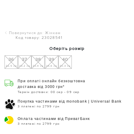
Повернутися до: Жінкам
Код товару: 23028541
Оберіть розмір
36
37
38
39
40
22,5 см
23,2 см
23,9 см
24,6 см
25,3 см
При оплаті онлайн безкоштовна
доставка від 3000 грн*
Термін доставки: 08 сер - 09 сер
Покупка частинами від monobank | Universal Bank
3 платежі по 2799 грн
Оплата частинами від ПриватБанк
3 платежі по 2799 грн