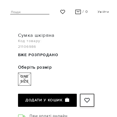
/ 0
Увійти
ВАШ КОШИК ПУСТИЙ
Сумка шкіряна
Останні модні новинки чекають на Вас!
Код товару:
21106986
ПЕРЕГЛЯНУТИ
ВЖЕ РОЗПРОДАНО
Оберіть розмір
ONE
SIZE
ДОДАТИ У КОШИК
При оплаті онлайн