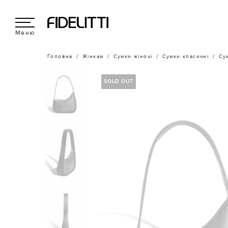
Меню
Головна
Жінкам
Сумки жіночі
Сумки класичні
Су
SOLD OUT