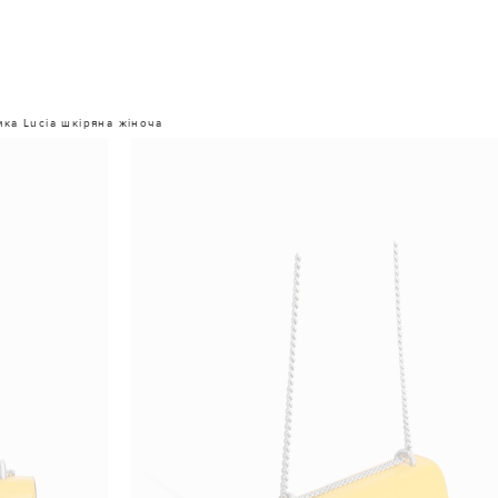
мка Lucia шкіряна жіноча