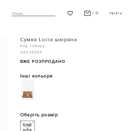
/ 0
Увійти
ВАШ КОШИК ПУСТИЙ
Сумка Lucia шкіряна
Останні модні новинки чекають на Вас!
Код товару:
24029953
ПЕРЕГЛЯНУТИ
ВЖЕ РОЗПРОДАНО
Інші кольори
Оберіть розмір
ONE
SIZE