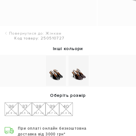
Повернутися до: Жінкам
Код товару: 250510727
Інші кольори
Оберіть розмір
36
37
38
39
40
22,8 см
23,5 см
24,1 см
24,7 см
25,4 см
При оплаті онлайн безкоштовна
доставка від 3000 грн*