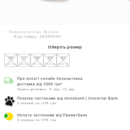
Повернутися до: Жінкам
Код товару: 240410109
Оберіть розмір
36
37
38
39
40
22,7 см
23,4 см
24,1 см
24,8 см
25,5 см
При оплаті онлайн безкоштовна
доставка від 3000 грн*
Термін доставки: 11 сер - 12 сер
Покупка частинами від monobank | Universal Bank
3 платежі по 1176 грн
Оплата частинами від ПриватБанк
3 платежі по 1176 грн