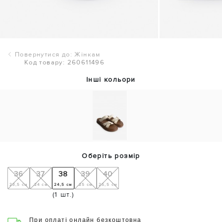
Повернутися до: Жінкам
Код товару: 260611496
Інші кольори
Оберіть розмір
36
37
38
39
40
23,5 см
24 см
24,5 см
25 см
25,5 см
(1 шт.)
При оплаті онлайн безкоштовна