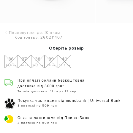
Повернутися до: Жінкам
Код товару: 260211407
Оберіть розмір
36
37
38
39
40
23,5 см
24 см
24,5 см
25 см
25,5 см
При оплаті онлайн безкоштовна
доставка від 3000 грн*
Термін доставки: 11 сер - 12 сер
Покупка частинами від monobank | Universal Bank
3 платежі по 509 грн
Оплата частинами від ПриватБанк
3 платежі по 509 грн