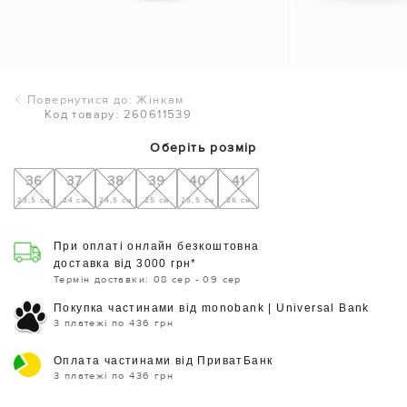
Повернутися до: Жінкам
Код товару: 260611539
Оберіть розмір
36
37
38
39
40
41
23,5 см
24 см
24,5 см
25 см
25,5 см
26 см
При оплаті онлайн безкоштовна
доставка від 3000 грн*
Термін доставки: 08 сер - 09 сер
Покупка частинами від monobank | Universal Bank
3 платежі по 436 грн
Оплата частинами від ПриватБанк
3 платежі по 436 грн