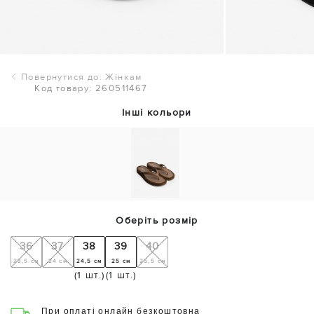
Повернутися до: Жінкам
Код товару: 260511467
Інші кольори
Оберіть розмір
36
37
38
39
40
23,5 см
24 см
24,5 см
25 см
25,5 см
(1 шт.)
(1 шт.)
При оплаті онлайн безкоштовна