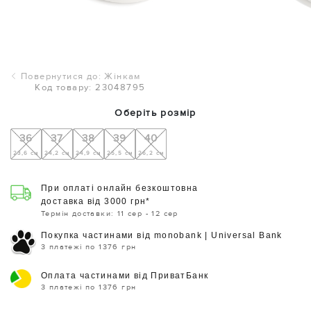
Повернутися до: Жінкам
Код товару: 23048795
Оберіть розмір
36
37
38
39
40
23,6 см
24,2 см
24,9 см
25,5 см
26,2 см
При оплаті онлайн безкоштовна
доставка від 3000 грн*
Термін доставки: 11 сер - 12 сер
Покупка частинами від monobank | Universal Bank
3 платежі по 1376 грн
Оплата частинами від ПриватБанк
3 платежі по 1376 грн