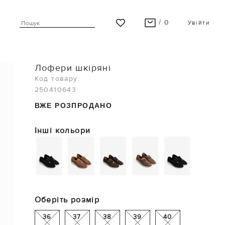
/ 0
Увійти
ВАШ КОШИК ПУСТИЙ
Лофери шкіряні
Останні модні новинки чекають на Вас!
Код товару:
250410643
ПЕРЕГЛЯНУТИ
ВЖЕ РОЗПРОДАНО
Інші кольори
Оберіть розмір
36
37
38
39
40