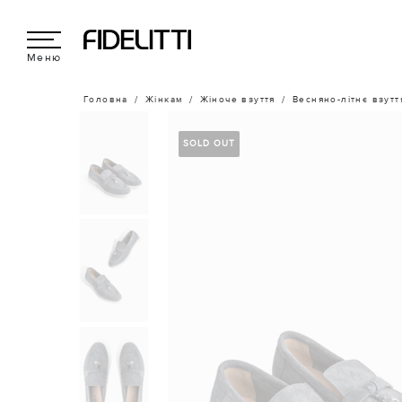
Меню
Головна
Жінкам
Жіноче взуття
Весняно-літнє взутт
SOLD OUT