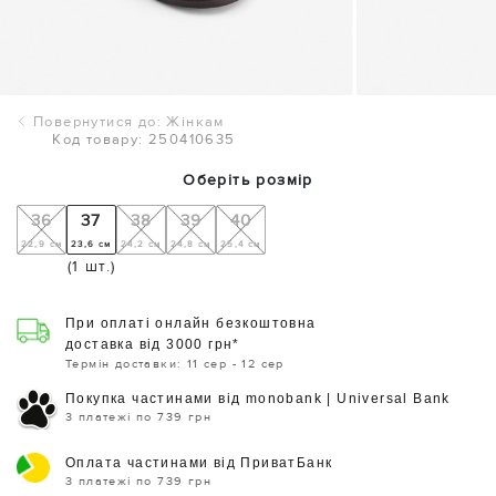
Повернутися до: Жінкам
Код товару: 250410635
Оберіть розмір
36
37
38
39
40
22,9 см
23,6 см
24,2 см
24,8 см
25,4 см
(1 шт.)
При оплаті онлайн безкоштовна
доставка від 3000 грн*
Термін доставки: 11 сер - 12 сер
Покупка частинами від monobank | Universal Bank
3 платежі по 739 грн
Оплата частинами від ПриватБанк
3 платежі по 739 грн