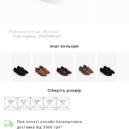
Повернутися до: Жінкам
Код товару: 250310627
Інші кольори
Оберіть розмір
36
37
38
39
40
23,1 см
23,8 см
24,5 см
25,2 см
25,9 см
При оплаті онлайн безкоштовна
доставка від 3000 грн*