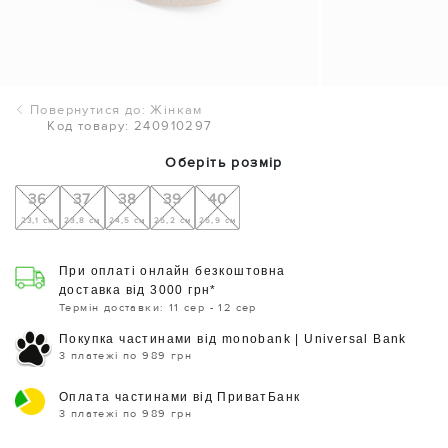
Повернутися до: Жінкам
Код товару: 240910297
Оберіть розмір
36
37
38
39
40
23,1 см
23,8 см
24,5 см
25,2 см
25,9 см
При оплаті онлайн безкоштовна
доставка від 3000 грн*
Термін доставки: 11 сер - 12 сер
Покупка частинами від monobank | Universal Bank
3 платежі по 989 грн
Оплата частинами від ПриватБанк
3 платежі по 989 грн