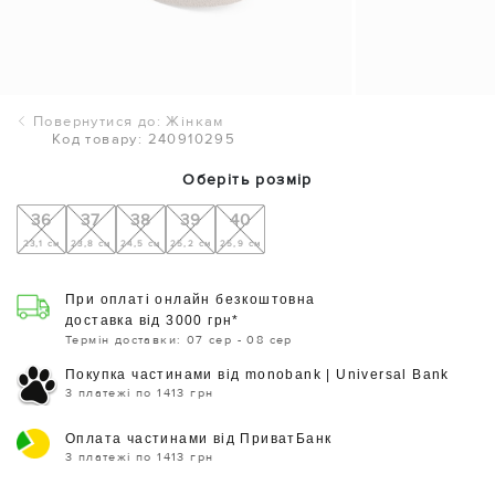
Повернутися до: Жінкам
Код товару: 240910295
Оберіть розмір
36
37
38
39
40
23,1 см
23,8 см
24,5 см
25,2 см
25,9 см
При оплаті онлайн безкоштовна
доставка від 3000 грн*
Термін доставки: 07 сер - 08 сер
Покупка частинами від monobank | Universal Bank
3 платежі по 1413 грн
Оплата частинами від ПриватБанк
3 платежі по 1413 грн