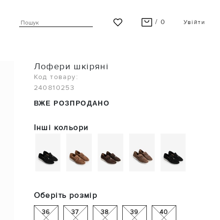
/ 0
Увійти
ВАШ КОШИК ПУСТИЙ
Лофери шкіряні
Останні модні новинки чекають на Вас!
Код товару:
240810253
ПЕРЕГЛЯНУТИ
ВЖЕ РОЗПРОДАНО
Інші кольори
Оберіть розмір
36
37
38
39
40