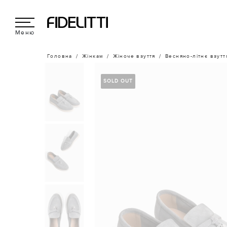
Меню
Головна
Жінкам
Жіноче взуття
Весняно-літнє взутт
SOLD OUT