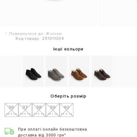
Повернутися до: Жінкам
Код товару: 251011004
Інші кольори
Оберіть розмір
36
37
38
39
40
23,3 см
23,9 см
24,5 см
25,1 см
25,8 см
При оплаті онлайн безкоштовна
доставка від 3000 грн*