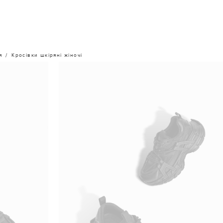
я
Кросівки шкіряні жіночі