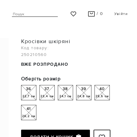
/ 0
Увійти
ВАШ КОШИК ПУСТИЙ
Кросівки шкіряні
Останні модні новинки чекають на Вас!
Код товару:
250210560
ПЕРЕГЛЯНУТИ
ВЖЕ РОЗПРОДАНО
Оберіть розмір
36
37
38
39
40
22,7 см
23,4 см
24,1 см
24,8 см
25,5 см
41
26,2 см