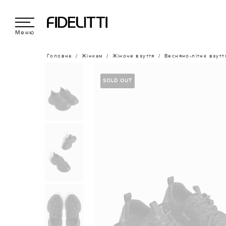
Меню
Головна
Жінкам
Жіноче взуття
Весняно-літнє взутт
SOLD OUT