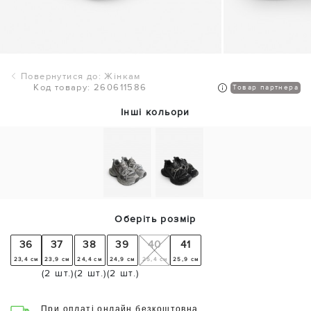
Повернутися до: Жінкам
Код товару: 260611586
Товар партнера
Інші кольори
Оберіть розмір
36
37
38
39
40
41
23,4 см
23,9 см
24,4 см
24,9 см
25,4 см
25,9 см
(2 шт.)
(2 шт.)
(2 шт.)
При оплаті онлайн безкоштовна