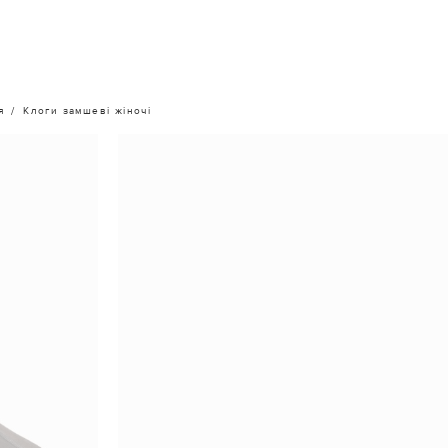
я
Клоги замшеві жіночі