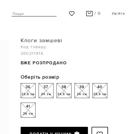
/ 0
Увійти
ВАШ КОШИК ПУСТИЙ
Клоги замшеві
Останні модні новинки чекають на Вас!
Код товару:
260211416
ПЕРЕГЛЯНУТИ
ВЖЕ РОЗПРОДАНО
Оберіть розмір
36
37
38
39
40
23,5 см
24 см
24,5 см
25 см
25,5 см
41
26 см