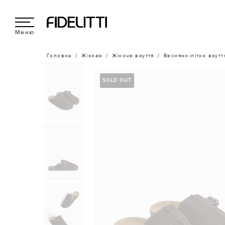
Меню
Головна
Жінкам
Жіноче взуття
Весняно-літнє взутт
SOLD OUT