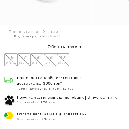
Повернутися до: Жінкам
Код товару: 250310621
Оберіть розмір
36
37
38
39
40
22,8 см
23,4 см
23,9 см
24,5 см
25,1 см
При оплаті онлайн безкоштовна
доставка від 3000 грн*
Термін доставки: 11 сер - 12 сер
Покупка частинами від monobank | Universal Bank
3 платежі по 376 грн
Оплата частинами від ПриватБанк
3 платежі по 376 грн