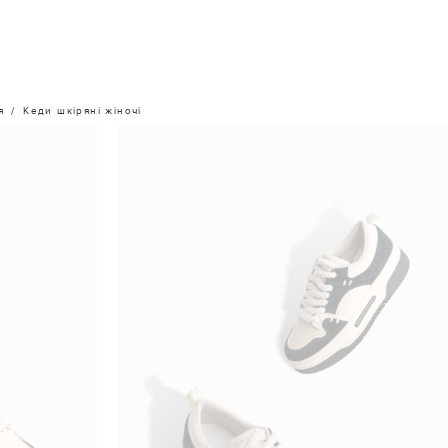
я
Кеди шкіряні жіночі