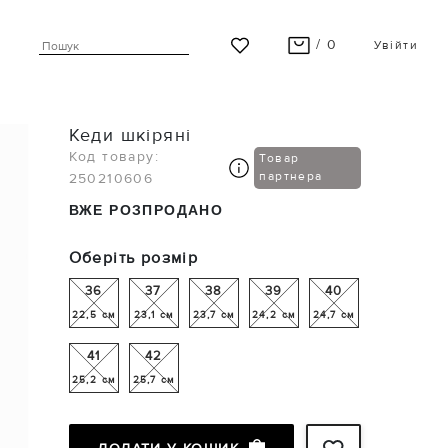
/ 0
Увійти
ВАШ КОШИК ПУСТИЙ
Кеди шкіряні
Останні модні новинки чекають на Вас!
Код товару:
Товар
партнера
250210606
ПЕРЕГЛЯНУТИ
ВЖЕ РОЗПРОДАНО
Оберіть розмір
36
37
38
39
40
22,5 см
23,1 см
23,7 см
24,2 см
24,7 см
41
42
25,2 см
25,7 см