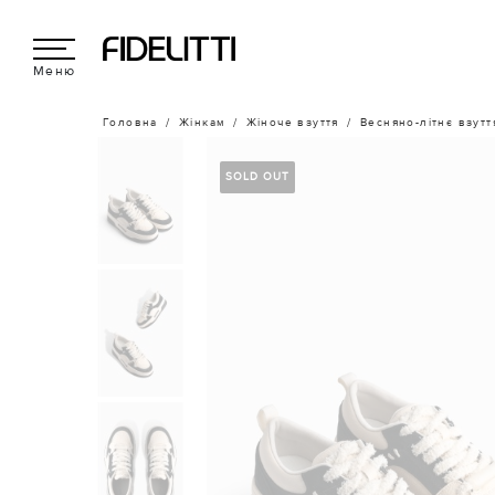
Меню
Головна
Жінкам
Жіноче взуття
Весняно-літнє взутт
SOLD OUT