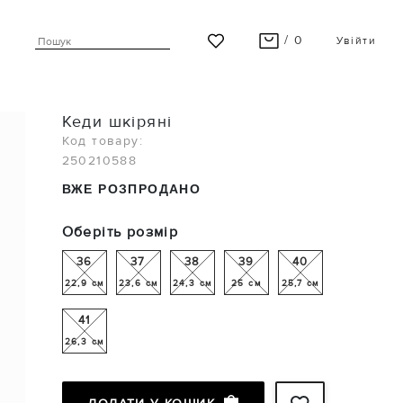
/ 0
Увійти
ВАШ КОШИК ПУСТИЙ
Кеди шкіряні
Останні модні новинки чекають на Вас!
Код товару:
250210588
ПЕРЕГЛЯНУТИ
ВЖЕ РОЗПРОДАНО
Оберіть розмір
36
37
38
39
40
22,9 см
23,6 см
24,3 см
25 см
25,7 см
41
26,3 см