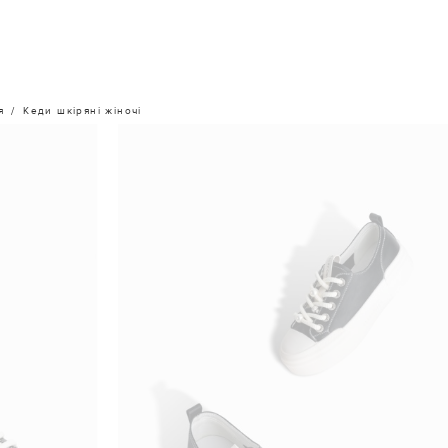
я
Кеди шкіряні жіночі