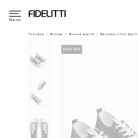
Меню
Головна
Жінкам
Жіноче взуття
Весняно-літнє взутт
SOLD OUT